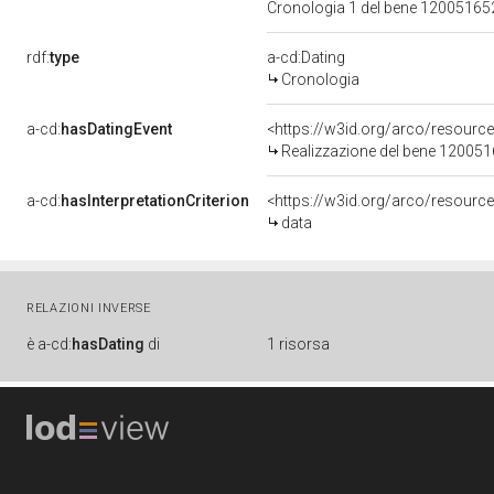
Cronologia 1 del bene 1200516
rdf:
type
a-cd:Dating
Cronologia
a-cd:
hasDatingEvent
<https://w3id.org/arco/resourc
Realizzazione del bene 12005
a-cd:
hasInterpretationCriterion
<https://w3id.org/arco/resource/
data
RELAZIONI INVERSE
è
a-cd:
hasDating
di
1 risorsa