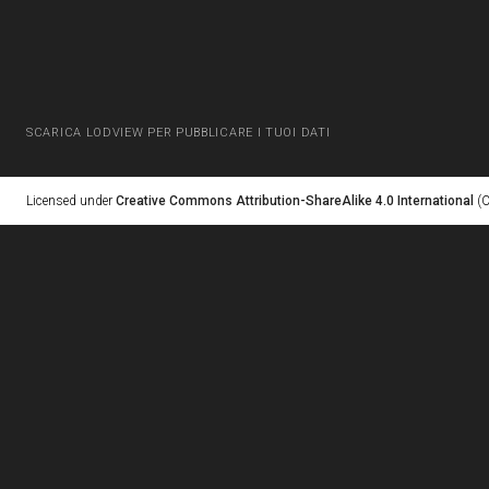
SCARICA LODVIEW PER PUBBLICARE I TUOI DATI
Licensed under
Creative Commons Attribution-ShareAlike 4.0 International
(C