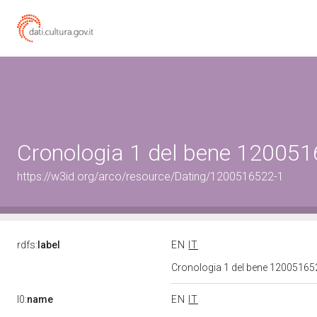
Cronologia 1 del bene 12005
https://w3id.org/arco/resource/Dating/1200516522-1
rdfs:
label
EN
IT
Cronologia 1 del bene 1200516
l0:
name
EN
IT