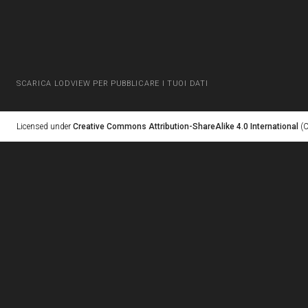
SCARICA LODVIEW PER PUBBLICARE I TUOI DATI
Licensed under
Creative Commons Attribution-ShareAlike 4.0 International
(C