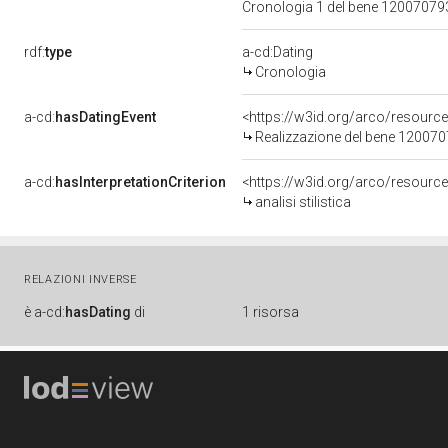
Cronologia 1 del bene 1200707
rdf:
type
a-cd:Dating
Cronologia
a-cd:
hasDatingEvent
<https://w3id.org/arco/resourc
Realizzazione del bene 12007
a-cd:
hasInterpretationCriterion
<https://w3id.org/arco/resource/I
analisi stilistica
RELAZIONI INVERSE
è
a-cd:
hasDating
di
1 risorsa