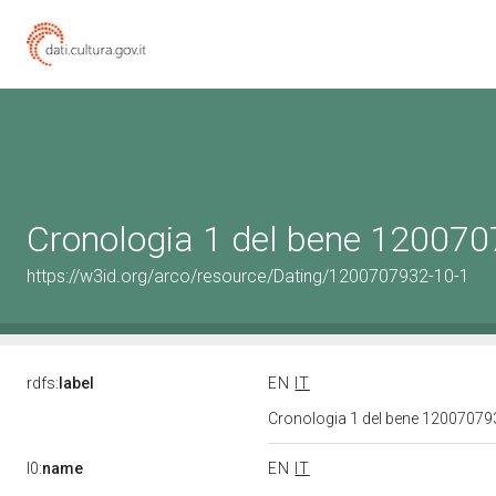
Cronologia 1 del bene 12007
https://w3id.org/arco/resource/Dating/1200707932-10-1
rdfs:
label
EN
IT
Cronologia 1 del bene 1200707
l0:
name
EN
IT