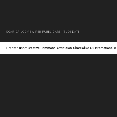
SCARICA LODVIEW PER PUBBLICARE I TUOI DATI
Licensed under
Creative Commons Attribution-ShareAlike 4.0 International
(C