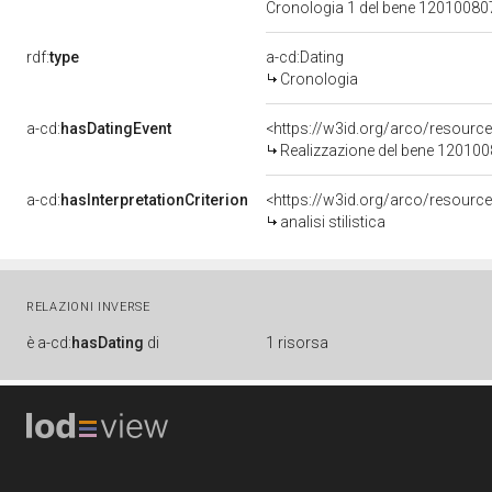
Cronologia 1 del bene 1201008
rdf:
type
a-cd:Dating
Cronologia
a-cd:
hasDatingEvent
<https://w3id.org/arco/resourc
Realizzazione del bene 12010
a-cd:
hasInterpretationCriterion
<https://w3id.org/arco/resource/I
analisi stilistica
RELAZIONI INVERSE
è
a-cd:
hasDating
di
1 risorsa