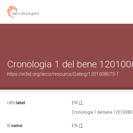
Cronologia 1 del bene 12010
https://w3id.org/arco/resource/Dating/1201008075-1
rdfs:
label
EN
IT
Cronologia 1 del bene 1201008
l0:
name
EN
IT