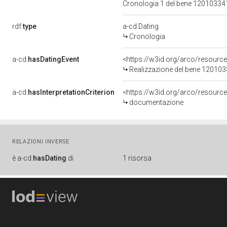
Cronologia 1 del bene 1201033
rdf:
type
a-cd:Dating
Cronologia
a-cd:
hasDatingEvent
<https://w3id.org/arco/resourc
Realizzazione del bene 12010
a-cd:
hasInterpretationCriterion
<https://w3id.org/arco/resource
documentazione
RELAZIONI INVERSE
è
a-cd:
hasDating
di
1 risorsa