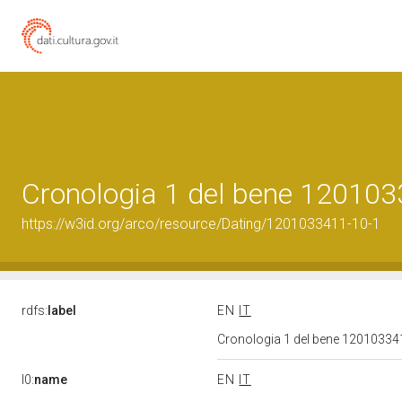
Cronologia 1 del bene 12010
https://w3id.org/arco/resource/Dating/1201033411-10-1
rdfs:
label
EN
IT
Cronologia 1 del bene 1201033
l0:
name
EN
IT