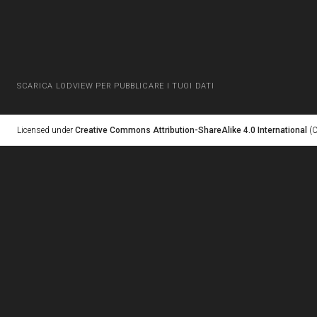
SCARICA LODVIEW PER PUBBLICARE I TUOI DATI
Licensed under
Creative Commons Attribution-ShareAlike 4.0 International
(C