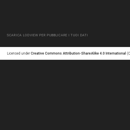
SCARICA LODVIEW PER PUBBLICARE I TUOI DATI
Licensed under
Creative Commons Attribution-ShareAlike 4.0 International
(C