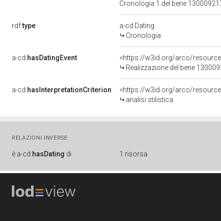
Cronologia 1 del bene 1300092
rdf:
type
a-cd:Dating
Cronologia
a-cd:
hasDatingEvent
<https://w3id.org/arco/resourc
Realizzazione del bene 13000
a-cd:
hasInterpretationCriterion
<https://w3id.org/arco/resource/I
analisi stilistica
RELAZIONI INVERSE
è
a-cd:
hasDating
di
1 risorsa