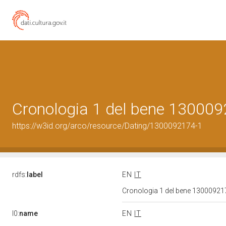
Cronologia 1 del bene 13000
https://w3id.org/arco/resource/Dating/1300092174-1
rdfs:
label
EN
IT
Cronologia 1 del bene 1300092
l0:
name
EN
IT