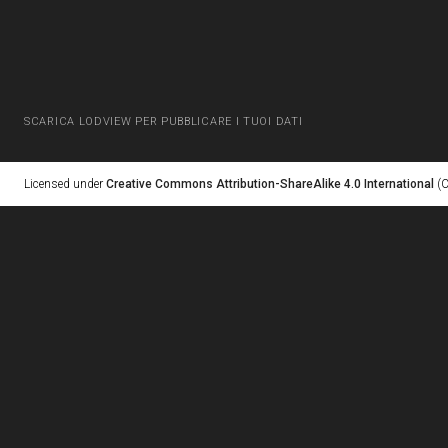
SCARICA LODVIEW PER PUBBLICARE I TUOI DATI
Licensed under
Creative Commons Attribution-ShareAlike 4.0 International
(C