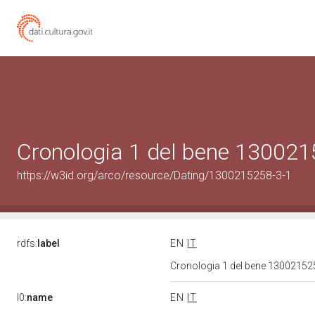
Cronologia 1 del bene 13002
https://w3id.org/arco/resource/Dating/1300215258-3-1
rdfs:
label
EN
IT
Cronologia 1 del bene 1300215
l0:
name
EN
IT