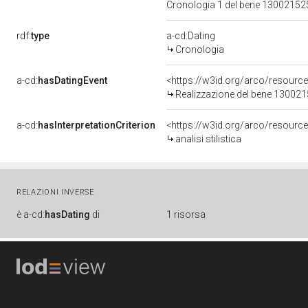
Cronologia 1 del bene 1300215
rdf:
type
a-cd:Dating
Cronologia
a-cd:
hasDatingEvent
<https://w3id.org/arco/resourc
Realizzazione del bene 13002
a-cd:
hasInterpretationCriterion
<https://w3id.org/arco/resource/I
analisi stilistica
RELAZIONI INVERSE
è
a-cd:
hasDating
di
1 risorsa