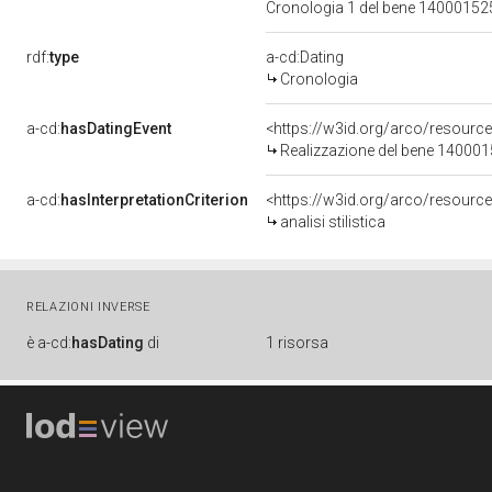
Cronologia 1 del bene 1400015
rdf:
type
a-cd:Dating
Cronologia
a-cd:
hasDatingEvent
<https://w3id.org/arco/resourc
Realizzazione del bene 14000
a-cd:
hasInterpretationCriterion
<https://w3id.org/arco/resource/I
analisi stilistica
RELAZIONI INVERSE
è
a-cd:
hasDating
di
1 risorsa