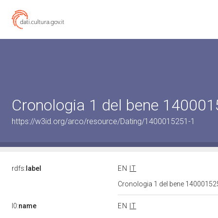
Cronologia 1 del bene 14000
https://w3id.org/arco/resource/Dating/1400015251-1
rdfs:
label
EN
IT
Cronologia 1 del bene 1400015
l0:
name
EN
IT