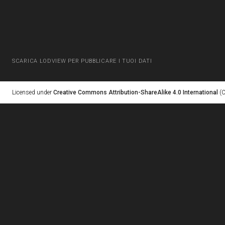
SCARICA LODVIEW PER PUBBLICARE I TUOI DATI
Licensed under
Creative Commons Attribution-ShareAlike 4.0 International
(C