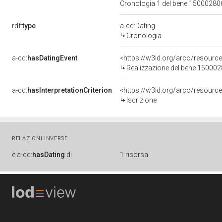
Cronologia 1 del bene 1500028
rdf:
type
a-cd:Dating
Cronologia
a-cd:
hasDatingEvent
<https://w3id.org/arco/resourc
Realizzazione del bene 15000
a-cd:
hasInterpretationCriterion
<https://w3id.org/arco/resource/
Iscrizione
RELAZIONI INVERSE
è
a-cd:
hasDating
di
1 risorsa