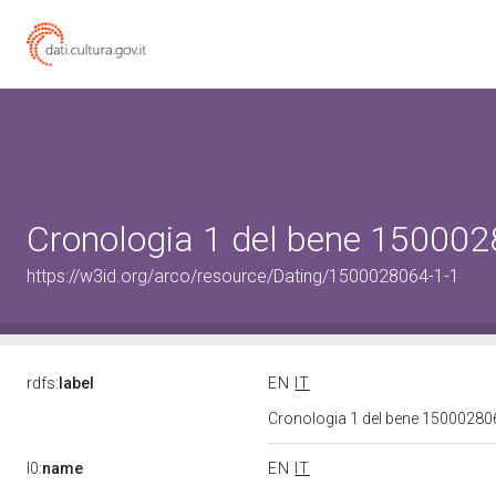
Cronologia 1 del bene 15000
https://w3id.org/arco/resource/Dating/1500028064-1-1
rdfs:
label
EN
IT
Cronologia 1 del bene 1500028
l0:
name
EN
IT