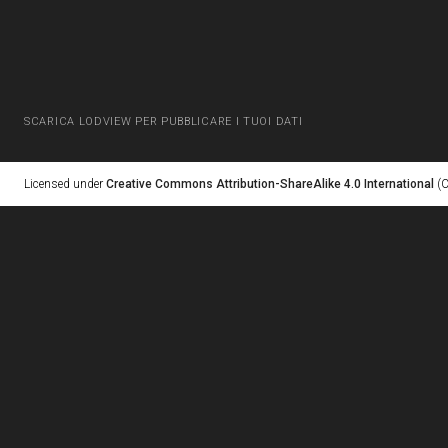
SCARICA LODVIEW PER PUBBLICARE I TUOI DATI
Licensed under
Creative Commons Attribution-ShareAlike 4.0 International
(C