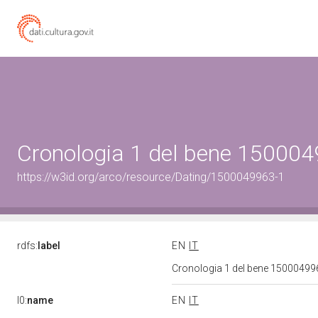
Cronologia 1 del bene 15000
https://w3id.org/arco/resource/Dating/1500049963-1
rdfs:
label
EN
IT
Cronologia 1 del bene 1500049
l0:
name
EN
IT