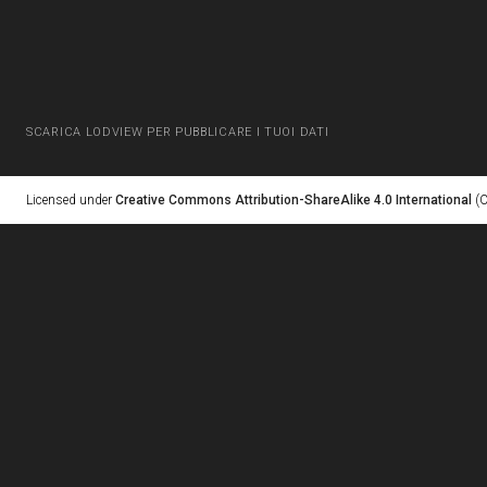
SCARICA LODVIEW PER PUBBLICARE I TUOI DATI
Licensed under
Creative Commons Attribution-ShareAlike 4.0 International
(C