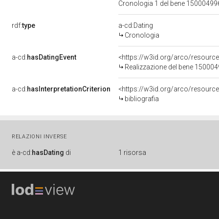
Cronologia 1 del bene 1500049
rdf:
type
a-cd:Dating
Cronologia
a-cd:
hasDatingEvent
<https://w3id.org/arco/resourc
Realizzazione del bene 15000
a-cd:
hasInterpretationCriterion
<https://w3id.org/arco/resource/
bibliografia
RELAZIONI INVERSE
è
a-cd:
hasDating
di
1 risorsa