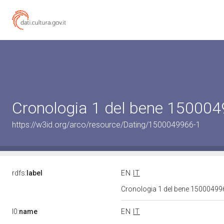
Cronologia 1 del bene 15000
https://w3id.org/arco/resource/Dating/1500049966-1
rdfs:
label
EN
IT
Cronologia 1 del bene 1500049
l0:
name
EN
IT