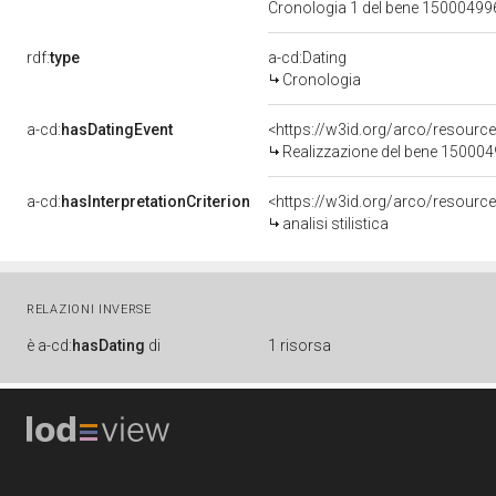
Cronologia 1 del bene 1500049
rdf:
type
a-cd:Dating
Cronologia
a-cd:
hasDatingEvent
<https://w3id.org/arco/resourc
Realizzazione del bene 15000
a-cd:
hasInterpretationCriterion
<https://w3id.org/arco/resource/I
analisi stilistica
RELAZIONI INVERSE
è
a-cd:
hasDating
di
1 risorsa