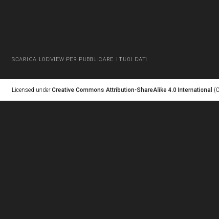
SCARICA LODVIEW PER PUBBLICARE I TUOI DATI
Licensed under
Creative Commons Attribution-ShareAlike 4.0 International
(C