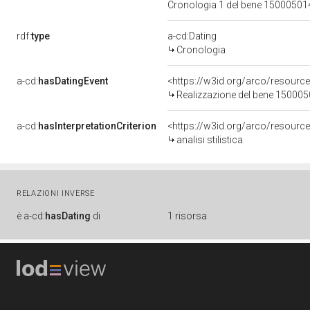
Cronologia 1 del bene 1500050
rdf:
type
a-cd:Dating
Cronologia
a-cd:
hasDatingEvent
<https://w3id.org/arco/resourc
Realizzazione del bene 15000
a-cd:
hasInterpretationCriterion
<https://w3id.org/arco/resource/I
analisi stilistica
RELAZIONI INVERSE
è
a-cd:
hasDating
di
1 risorsa