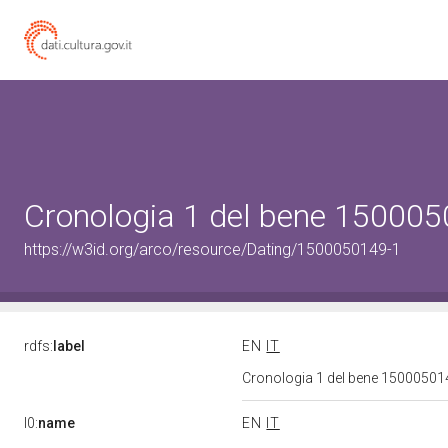
Cronologia 1 del bene 15000
https://w3id.org/arco/resource/Dating/1500050149-1
rdfs:
label
EN
IT
Cronologia 1 del bene 1500050
l0:
name
EN
IT