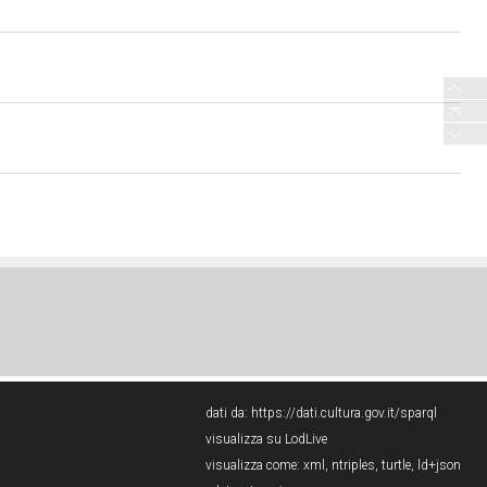
dati da:
https://dati.cultura.gov.it/sparql
visualizza su LodLive
visualizza come:
xml
,
ntriples
,
turtle
,
ld+json