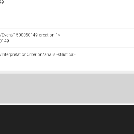
149
e/Event/1500050149-creation-1>
50149
nterpretationCriterion/analisi-stilistica>