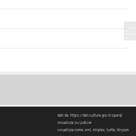
dati da:
https://dati.cultura.gov.it/sparql
visualizza su LodLive
visualizza come:
xml
,
ntriples
,
turtle
,
ld+json