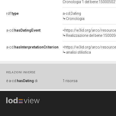
Cronologia 1 del bene 1500050
rdf:
type
a-cd:Dating
Cronologia
a-cd:
hasDatingEvent
<https://w3id.org/arco/resourc
Realizzazione del bene 15000
a-cd:
hasInterpretationCriterion
<https://w3id.org/arco/resource/I
analisi stilistica
RELAZIONI INVERSE
è
a-cd:
hasDating
di
1 risorsa