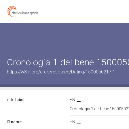
Cronologia 1 del bene 15000
https://w3id.org/arco/resource/Dating/1500050217-1
rdfs:
label
EN
IT
Cronologia 1 del bene 1500050
l0:
name
EN
IT