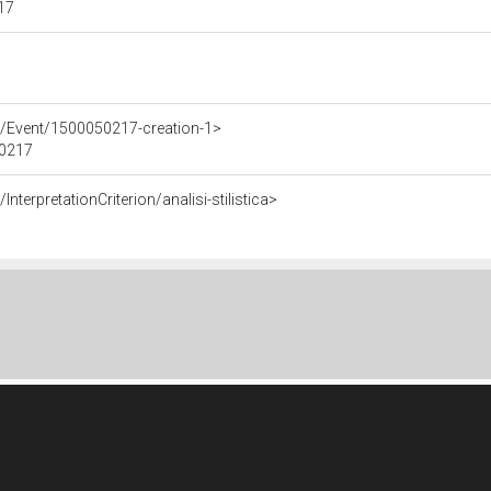
217
e/Event/1500050217-creation-1>
50217
nterpretationCriterion/analisi-stilistica>