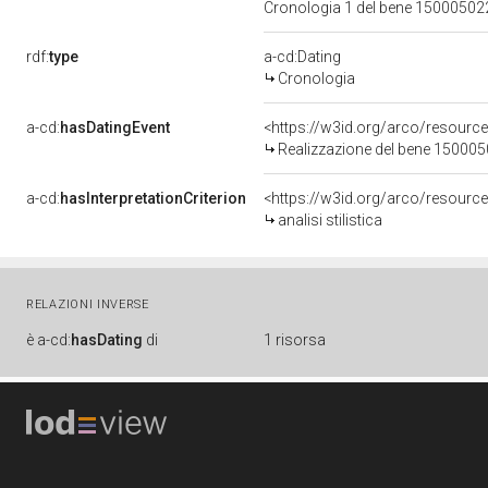
Cronologia 1 del bene 1500050
rdf:
type
a-cd:Dating
Cronologia
a-cd:
hasDatingEvent
<https://w3id.org/arco/resourc
Realizzazione del bene 15000
a-cd:
hasInterpretationCriterion
<https://w3id.org/arco/resource/I
analisi stilistica
RELAZIONI INVERSE
è
a-cd:
hasDating
di
1 risorsa