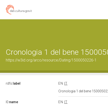
Cronologia 1 del bene 15000
https://w3id.org/arco/resource/Dating/1500050226-1
rdfs:
label
EN
IT
Cronologia 1 del bene 1500050
l0:
name
EN
IT