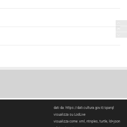
dati da:
https://dati.cultura.gov.it/sparql
visualizza su LodLive
visualizza come:
xml
,
ntriples
,
turtle
,
ld+json