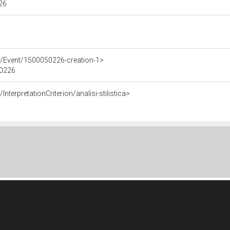
226
e/Event/1500050226-creation-1>
50226
nterpretationCriterion/analisi-stilistica>