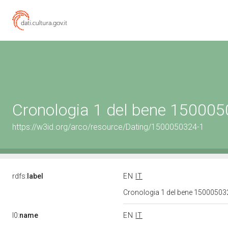
Cronologia 1 del bene 15000
https://w3id.org/arco/resource/Dating/1500050324-1
rdfs:
label
EN
IT
Cronologia 1 del bene 1500050
l0:
name
EN
IT