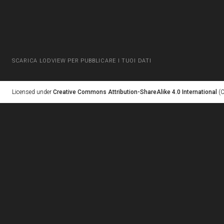
SCARICA LODVIEW PER PUBBLICARE I TUOI DATI
Licensed under
Creative Commons Attribution-ShareAlike 4.0 International
(C