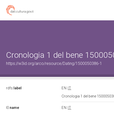
Cronologia 1 del bene 15000
https://w3id.org/arco/resource/Dating/1500050386-1
rdfs:
label
EN
IT
Cronologia 1 del bene 1500050
l0:
name
EN
IT