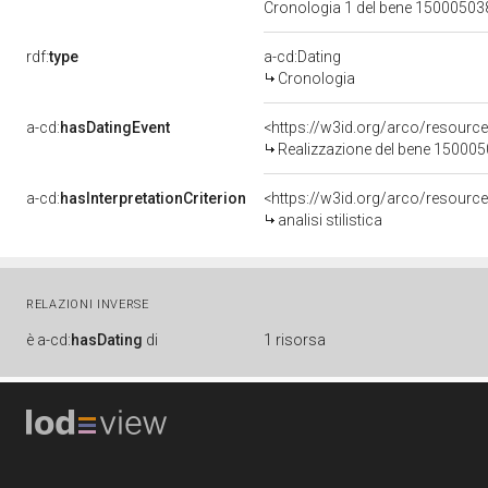
Cronologia 1 del bene 1500050
rdf:
type
a-cd:Dating
Cronologia
a-cd:
hasDatingEvent
<https://w3id.org/arco/resourc
Realizzazione del bene 15000
a-cd:
hasInterpretationCriterion
<https://w3id.org/arco/resource/I
analisi stilistica
RELAZIONI INVERSE
è
a-cd:
hasDating
di
1 risorsa