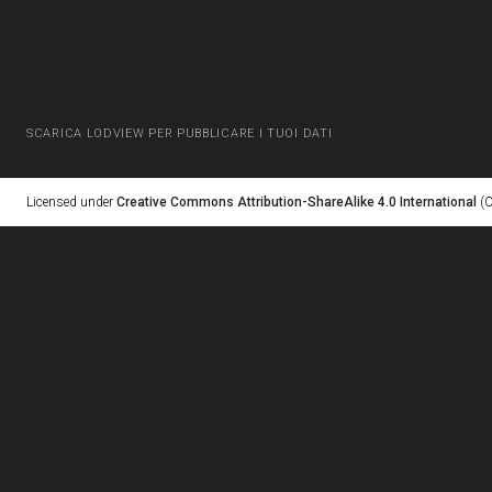
SCARICA LODVIEW PER PUBBLICARE I TUOI DATI
Licensed under
Creative Commons Attribution-ShareAlike 4.0 International
(C