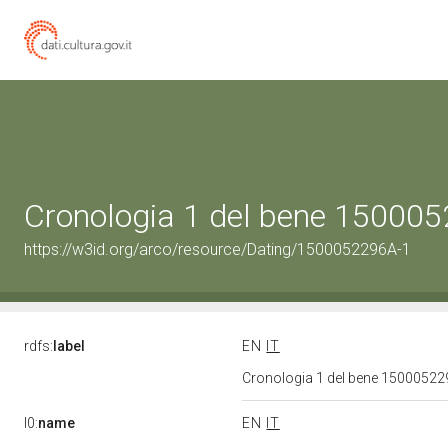
Cronologia 1 del bene 15000
https://w3id.org/arco/resource/Dating/1500052296A-1
rdfs:
label
EN
IT
Cronologia 1 del bene 1500052
l0:
name
EN
IT