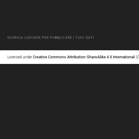
SCARICA LODVIEW PER PUBBLICARE I TUOI DATI
Licensed under
Creative Commons Attribution-ShareAlike 4.0 International
(C