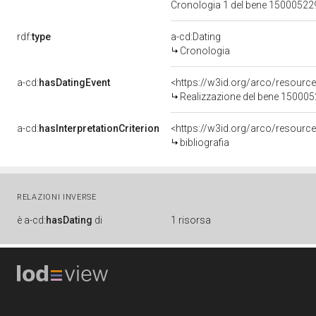
Cronologia 1 del bene 1500052
rdf:
type
a-cd:Dating
Cronologia
a-cd:
hasDatingEvent
<https://w3id.org/arco/resourc
Realizzazione del bene 15000
a-cd:
hasInterpretationCriterion
<https://w3id.org/arco/resource/
bibliografia
RELAZIONI INVERSE
è
a-cd:
hasDating
di
1 risorsa