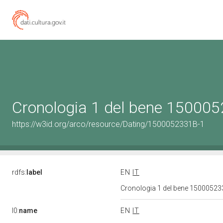
Cronologia 1 del bene 15000
https://w3id.org/arco/resource/Dating/1500052331B-1
rdfs:
label
EN
IT
Cronologia 1 del bene 1500052
l0:
name
EN
IT