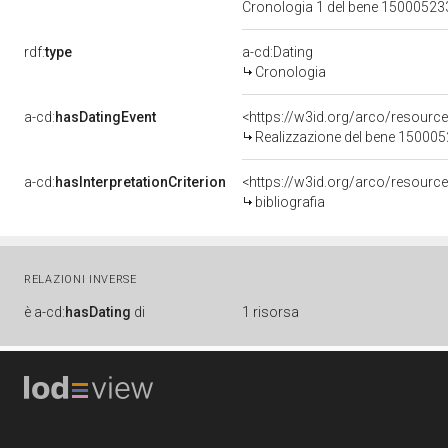
Cronologia 1 del bene 1500052
rdf:
type
a-cd:Dating
Cronologia
a-cd:
hasDatingEvent
<https://w3id.org/arco/resourc
Realizzazione del bene 15000
a-cd:
hasInterpretationCriterion
<https://w3id.org/arco/resource/
bibliografia
RELAZIONI INVERSE
è
a-cd:
hasDating
di
1 risorsa