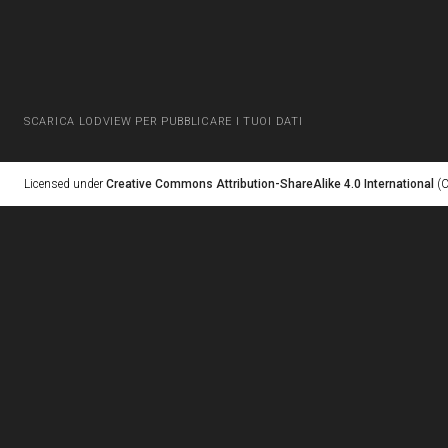
SCARICA LODVIEW PER PUBBLICARE I TUOI DATI
Licensed under
Creative Commons Attribution-ShareAlike 4.0 International
(C