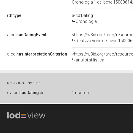
Cronologia 1 del bene 1500061
rdf:
type
a-cd:Dating
Cronologia
a-cd:
hasDatingEvent
<https://w3id.org/arco/resourc
Realizzazione del bene 15000
a-cd:
hasInterpretationCriterion
<https://w3id.org/arco/resource/I
analisi stilistica
RELAZIONI INVERSE
è
a-cd:
hasDating
di
1 risorsa