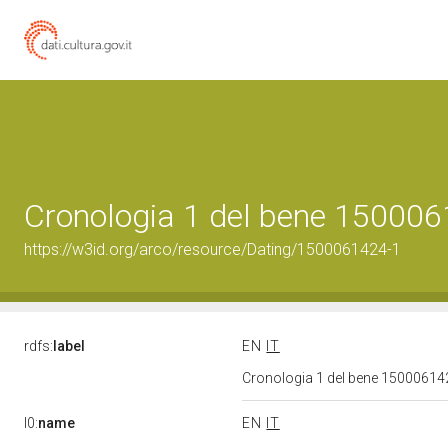
Cronologia 1 del bene 15000
https://w3id.org/arco/resource/Dating/1500061424-1
rdfs:
label
EN
IT
Cronologia 1 del bene 1500061
l0:
name
EN
IT