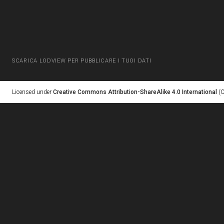
SCARICA LODVIEW PER PUBBLICARE I TUOI DATI
Licensed under
Creative Commons Attribution-ShareAlike 4.0 International
(C