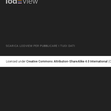
SCARICA LODVIEW PER PUBBLICARE I TUOI DATI
Licensed under
Creative Commons Attribution-ShareAlike 4.0 International
(C