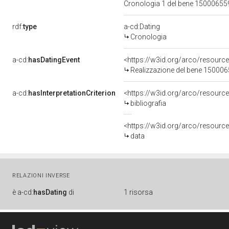
Cronologia 1 del bene 1500065
rdf:
type
a-cd:Dating
Cronologia
a-cd:
hasDatingEvent
<https://w3id.org/arco/resourc
Realizzazione del bene 15000
a-cd:
hasInterpretationCriterion
<https://w3id.org/arco/resource/
bibliografia
<https://w3id.org/arco/resource/
data
RELAZIONI INVERSE
è
a-cd:
hasDating
di
1 risorsa