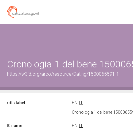
Cronologia 1 del bene 15000
https://w3id.org/arco/resource/Dating/1500065591-1
rdfs:
label
EN
IT
Cronologia 1 del bene 1500065
l0:
name
EN
IT