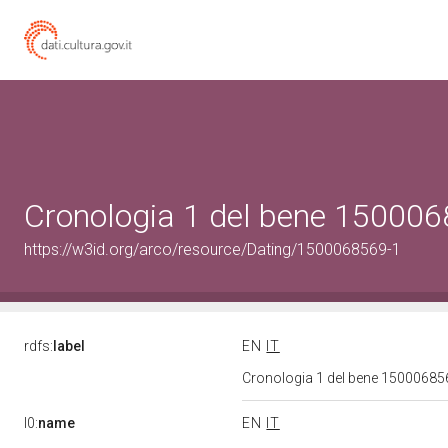
Cronologia 1 del bene 15000
https://w3id.org/arco/resource/Dating/1500068569-1
rdfs:
label
EN
IT
Cronologia 1 del bene 1500068
l0:
name
EN
IT