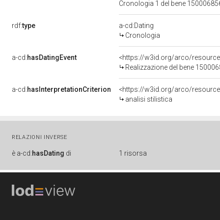
Cronologia 1 del bene 1500068
rdf:
type
a-cd:Dating
Cronologia
a-cd:
hasDatingEvent
<https://w3id.org/arco/resourc
Realizzazione del bene 15000
a-cd:
hasInterpretationCriterion
<https://w3id.org/arco/resource/I
analisi stilistica
RELAZIONI INVERSE
è
a-cd:
hasDating
di
1 risorsa