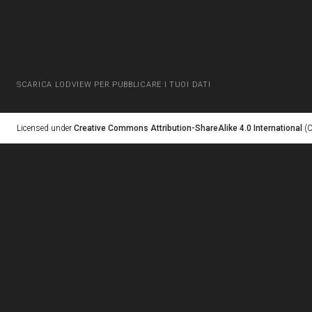
SCARICA LODVIEW PER PUBBLICARE I TUOI DATI
Licensed under
Creative Commons Attribution-ShareAlike 4.0 International
(C