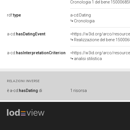
Cronologia 1 del bene 1500068
rdf:
type
a-cd:Dating
Cronologia
a-cd:
hasDatingEvent
<https://w3id.org/arco/resourc
Realizzazione del bene 15000
a-cd:
hasInterpretationCriterion
<https://w3id.org/arco/resource/I
analisi stilistica
RELAZIONI INVERSE
è
a-cd:
hasDating
di
1 risorsa