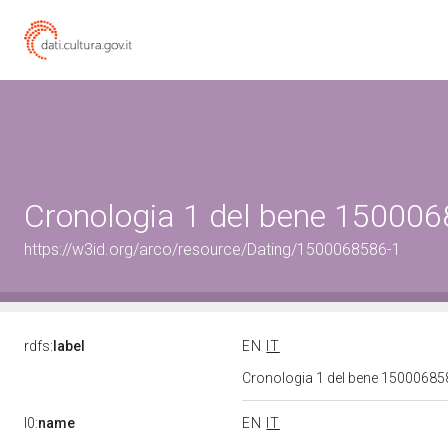
Cronologia 1 del bene 15000
https://w3id.org/arco/resource/Dating/1500068586-1
rdfs:
label
EN
IT
Cronologia 1 del bene 1500068
l0:
name
EN
IT