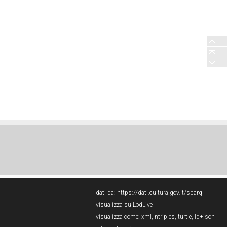
dati da:
https://dati.cultura.gov.it/sparql
visualizza su LodLive
visualizza come:
xml
,
ntriples
,
turtle
,
ld+json