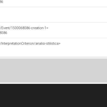
586
e/Event/1500068586-creation-1>
68586
nterpretationCriterion/analisi-stilistica>