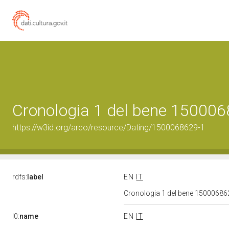
Cronologia 1 del bene 15000
https://w3id.org/arco/resource/Dating/1500068629-1
rdfs:
label
EN
IT
Cronologia 1 del bene 1500068
l0:
name
EN
IT