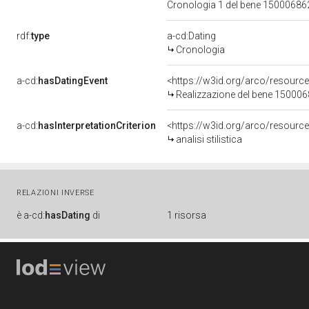
Cronologia 1 del bene 1500068
rdf:
type
a-cd:Dating
Cronologia
a-cd:
hasDatingEvent
<https://w3id.org/arco/resourc
Realizzazione del bene 15000
a-cd:
hasInterpretationCriterion
<https://w3id.org/arco/resource/I
analisi stilistica
RELAZIONI INVERSE
è
a-cd:
hasDating
di
1 risorsa