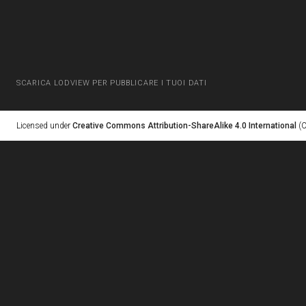
SCARICA LODVIEW PER PUBBLICARE I TUOI DATI
Licensed under
Creative Commons Attribution-ShareAlike 4.0 International
(C