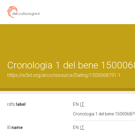
Cronologia 1 del bene 15000
https://w3id.org/arco/resource/Dating/1500068791-1
rdfs:
label
EN
IT
Cronologia 1 del bene 1500068
l0:
name
EN
IT