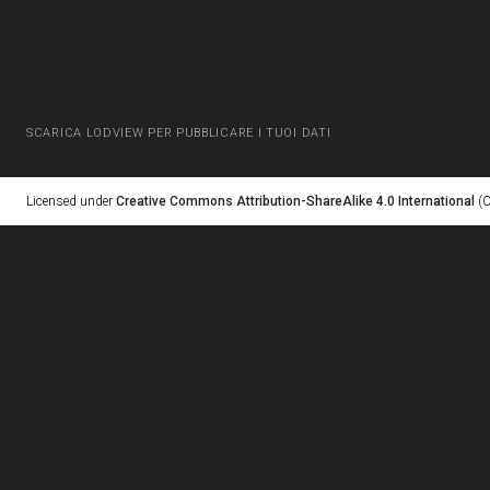
SCARICA LODVIEW PER PUBBLICARE I TUOI DATI
Licensed under
Creative Commons Attribution-ShareAlike 4.0 International
(C