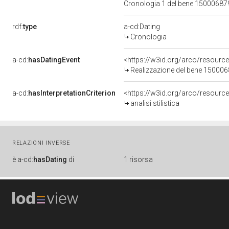
Cronologia 1 del bene 1500068
rdf:
type
a-cd:Dating
Cronologia
a-cd:
hasDatingEvent
<https://w3id.org/arco/resourc
Realizzazione del bene 15000
a-cd:
hasInterpretationCriterion
<https://w3id.org/arco/resource/I
analisi stilistica
RELAZIONI INVERSE
è
a-cd:
hasDating
di
1 risorsa