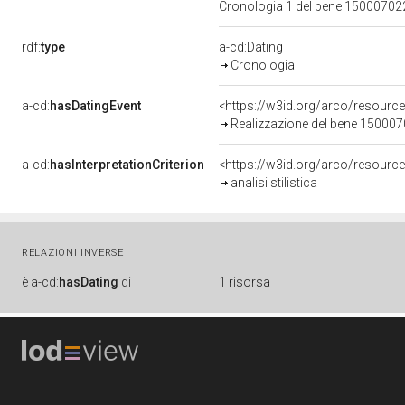
Cronologia 1 del bene 1500070
rdf:
type
a-cd:Dating
Cronologia
a-cd:
hasDatingEvent
<https://w3id.org/arco/resourc
Realizzazione del bene 15000
a-cd:
hasInterpretationCriterion
<https://w3id.org/arco/resource/I
analisi stilistica
RELAZIONI INVERSE
è
a-cd:
hasDating
di
1 risorsa