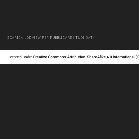
SCARICA LODVIEW PER PUBBLICARE I TUOI DATI
Licensed under
Creative Commons Attribution-ShareAlike 4.0 International
(C