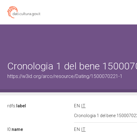
Cronologia 1 del bene 15000
https://w3id.org/arco/resource/Dating/1500070221-1
rdfs:
label
EN
IT
Cronologia 1 del bene 1500070
l0:
name
EN
IT