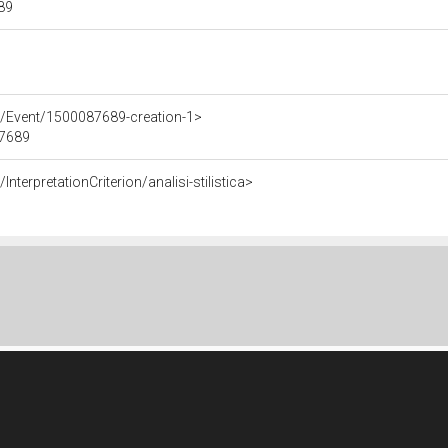
689
e/Event/1500087689-creation-1>
87689
nterpretationCriterion/analisi-stilistica>