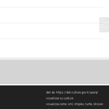
dati da:
https://dati.cultura.gov.it/sparql
visualizza su LodLive
visualizza come:
xml
,
ntriples
,
turtle
,
ld+json