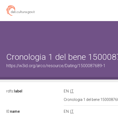
Cronologia 1 del bene 15000
https://w3id.org/arco/resource/Dating/1500087689-1
rdfs:
label
EN
IT
Cronologia 1 del bene 1500087
l0:
name
EN
IT