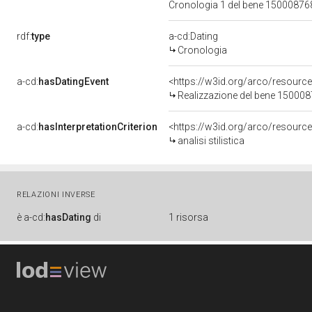
Cronologia 1 del bene 1500087
rdf:
type
a-cd:Dating
Cronologia
a-cd:
hasDatingEvent
<https://w3id.org/arco/resourc
Realizzazione del bene 15000
a-cd:
hasInterpretationCriterion
<https://w3id.org/arco/resource/I
analisi stilistica
RELAZIONI INVERSE
è
a-cd:
hasDating
di
1 risorsa