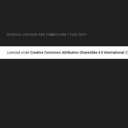
SCARICA LODVIEW PER PUBBLICARE I TUOI DATI
Licensed under
Creative Commons Attribution-ShareAlike 4.0 International
(C