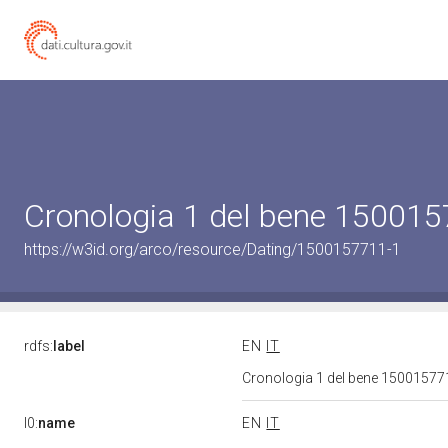
Cronologia 1 del bene 15001
https://w3id.org/arco/resource/Dating/1500157711-1
rdfs:
label
EN
IT
Cronologia 1 del bene 1500157
l0:
name
EN
IT