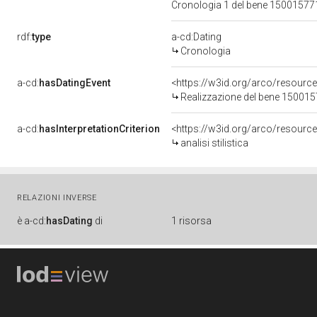
Cronologia 1 del bene 1500157
rdf:
type
a-cd:Dating
Cronologia
a-cd:
hasDatingEvent
<https://w3id.org/arco/resourc
Realizzazione del bene 15001
a-cd:
hasInterpretationCriterion
<https://w3id.org/arco/resource/I
analisi stilistica
RELAZIONI INVERSE
è
a-cd:
hasDating
di
1 risorsa