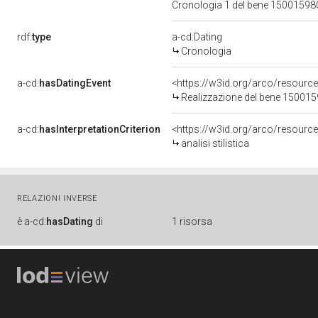
Cronologia 1 del bene 1500159
rdf:
type
a-cd:Dating
Cronologia
a-cd:
hasDatingEvent
<https://w3id.org/arco/resourc
Realizzazione del bene 15001
a-cd:
hasInterpretationCriterion
<https://w3id.org/arco/resource/I
analisi stilistica
RELAZIONI INVERSE
è
a-cd:
hasDating
di
1 risorsa