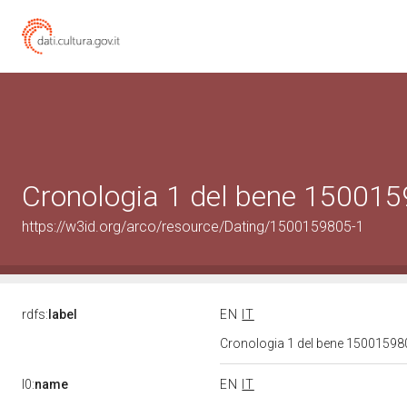
Cronologia 1 del bene 15001
https://w3id.org/arco/resource/Dating/1500159805-1
rdfs:
label
EN
IT
Cronologia 1 del bene 1500159
l0:
name
EN
IT