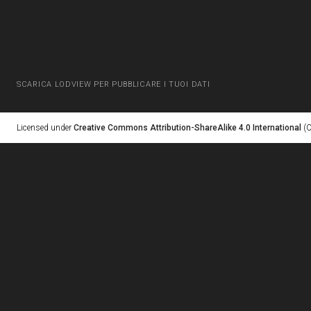
SCARICA LODVIEW PER PUBBLICARE I TUOI DATI
Licensed under
Creative Commons Attribution-ShareAlike 4.0 International
(C