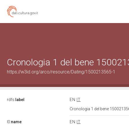
Cronologia 1 del bene 15002
https://w3id.org/arco/resource/Dating/1500213565-1
rdfs:
label
EN
IT
Cronologia 1 del bene 1500213
l0:
name
EN
IT