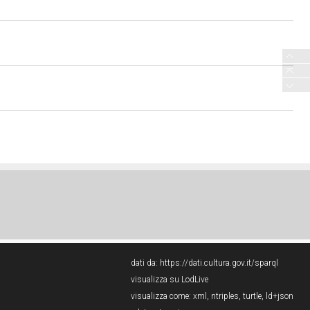
dati da:
https://dati.cultura.gov.it/sparql
visualizza su LodLive
visualizza come:
xml
,
ntriples
,
turtle
,
ld+json