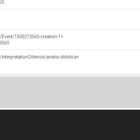
565
e/Event/1500213565-creation-1>
13565
nterpretationCriterion/analisi-stilistica>