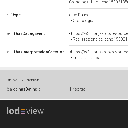
Cronologia 1 del bene 1500213
rdf:
type
a-cd:Dating
Cronologia
a-cd:
hasDatingEvent
<https://w3id.org/arco/resourc
Realizzazione del bene 15002
a-cd:
hasInterpretationCriterion
<https://w3id.org/arco/resource/I
analisi stilistica
RELAZIONI INVERSE
è
a-cd:
hasDating
di
1 risorsa