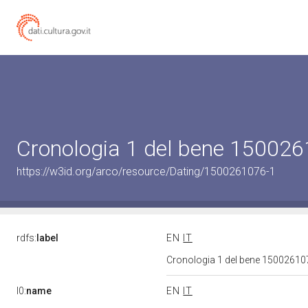
Cronologia 1 del bene 15002
https://w3id.org/arco/resource/Dating/1500261076-1
rdfs:
label
EN
IT
Cronologia 1 del bene 1500261
l0:
name
EN
IT