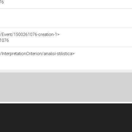
076
e/Event/1500261076-creation-1>
61076
nterpretationCriterion/analisi-stilistica>