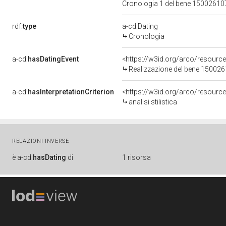
Cronologia 1 del bene 1500261
rdf:
type
a-cd:Dating
Cronologia
a-cd:
hasDatingEvent
<https://w3id.org/arco/resourc
Realizzazione del bene 15002
a-cd:
hasInterpretationCriterion
<https://w3id.org/arco/resource/I
analisi stilistica
RELAZIONI INVERSE
è
a-cd:
hasDating
di
1 risorsa