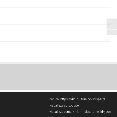
dati da:
https://dati.cultura.gov.it/sparql
visualizza su LodLive
visualizza come:
xml
,
ntriples
,
turtle
,
ld+json