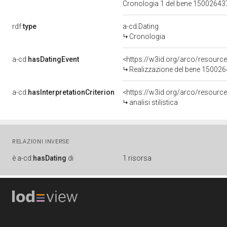
Cronologia 1 del bene 1500264
rdf:
type
a-cd:Dating
Cronologia
a-cd:
hasDatingEvent
<https://w3id.org/arco/resourc
Realizzazione del bene 15002
a-cd:
hasInterpretationCriterion
<https://w3id.org/arco/resource/I
analisi stilistica
RELAZIONI INVERSE
è
a-cd:
hasDating
di
1 risorsa