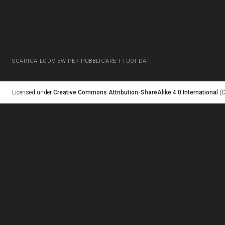
SCARICA LODVIEW PER PUBBLICARE I TUOI DATI
Licensed under
Creative Commons Attribution-ShareAlike 4.0 International
(C