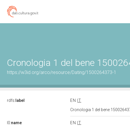
Cronologia 1 del bene 15002
https://w3id.org/arco/resource/Dating/1500264373-1
rdfs:
label
EN
IT
Cronologia 1 del bene 1500264
l0:
name
EN
IT