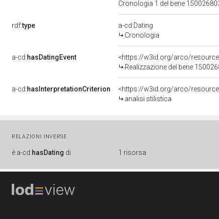
Cronologia 1 del bene 1500268
rdf:
type
a-cd:Dating
Cronologia
a-cd:
hasDatingEvent
<https://w3id.org/arco/resourc
Realizzazione del bene 15002
a-cd:
hasInterpretationCriterion
<https://w3id.org/arco/resource/I
analisi stilistica
RELAZIONI INVERSE
è
a-cd:
hasDating
di
1 risorsa