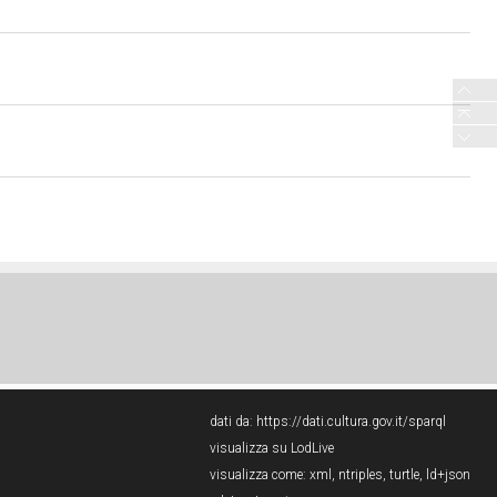
dati da:
https://dati.cultura.gov.it/sparql
visualizza su LodLive
visualizza come:
xml
,
ntriples
,
turtle
,
ld+json