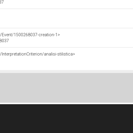
037
e/Event/1500268037-creation-1>
68037
nterpretationCriterion/analisi-stilistica>