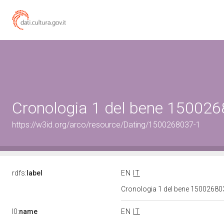
Cronologia 1 del bene 15002
https://w3id.org/arco/resource/Dating/1500268037-1
rdfs:
label
EN
IT
Cronologia 1 del bene 1500268
l0:
name
EN
IT