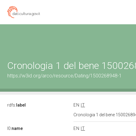
Cronologia 1 del bene 15002
https://w3id.org/arco/resource/Dating/1500268948-1
rdfs:
label
EN
IT
Cronologia 1 del bene 1500268
l0:
name
EN
IT