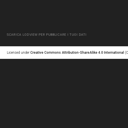
SCARICA LODVIEW PER PUBBLICARE I TUOI DATI
Licensed under
Creative Commons Attribution-ShareAlike 4.0 International
(C