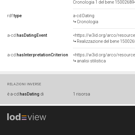
Cronologia 1 del bene 1500268
rdf:
type
a-cd:Dating
Cronologia
a-cd:
hasDatingEvent
<https://w3id.org/arco/resourc
Realizzazione del bene 15002
a-cd:
hasInterpretationCriterion
<https://w3id.org/arco/resource/I
analisi stilistica
RELAZIONI INVERSE
è
a-cd:
hasDating
di
1 risorsa