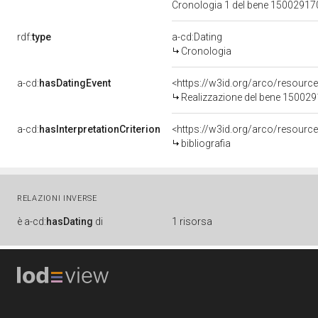
Cronologia 1 del bene 1500291
rdf:
type
a-cd:Dating
Cronologia
a-cd:
hasDatingEvent
<https://w3id.org/arco/resourc
Realizzazione del bene 15002
a-cd:
hasInterpretationCriterion
<https://w3id.org/arco/resource/
bibliografia
RELAZIONI INVERSE
è
a-cd:
hasDating
di
1 risorsa