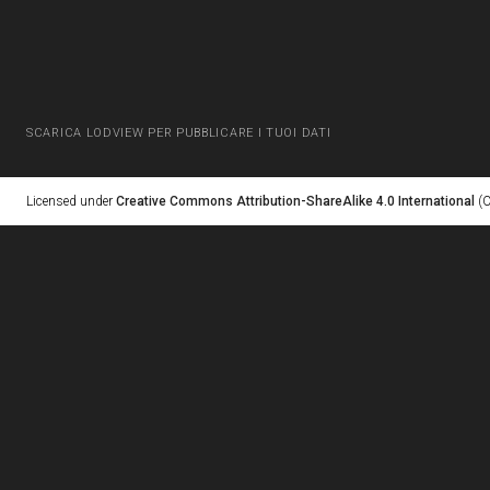
SCARICA LODVIEW PER PUBBLICARE I TUOI DATI
Licensed under
Creative Commons Attribution-ShareAlike 4.0 International
(C