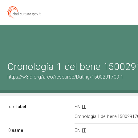
Cronologia 1 del bene 15002
https://w3id.org/arco/resource/Dating/1500291709-1
rdfs:
label
EN
IT
Cronologia 1 del bene 1500291
l0:
name
EN
IT