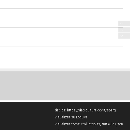
dati da:
https://dati.cultura.gov.it/sparql
visualizza su LodLive
visualizza come:
xml
,
ntriples
,
turtle
,
ld+json