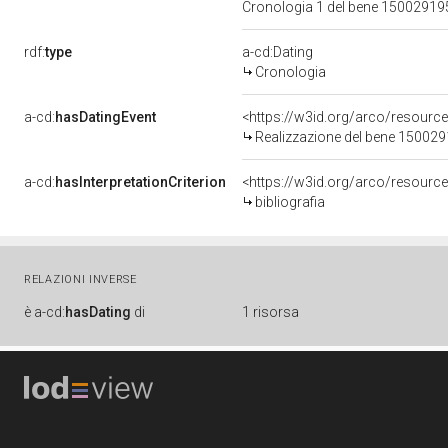
Cronologia 1 del bene 1500291
rdf:
type
a-cd:Dating
Cronologia
a-cd:
hasDatingEvent
<https://w3id.org/arco/resourc
Realizzazione del bene 15002
a-cd:
hasInterpretationCriterion
<https://w3id.org/arco/resource/
bibliografia
RELAZIONI INVERSE
è
a-cd:
hasDating
di
1 risorsa