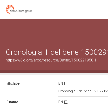
Cronologia 1 del bene 15002
https://w3id.org/arco/resource/Dating/1500291950-1
rdfs:
label
EN
IT
Cronologia 1 del bene 1500291
l0:
name
EN
IT