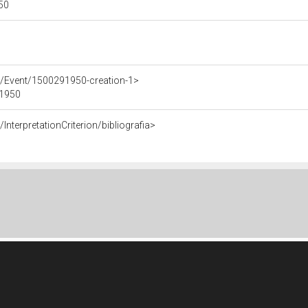
950
e/Event/1500291950-creation-1>
91950
InterpretationCriterion/bibliografia>