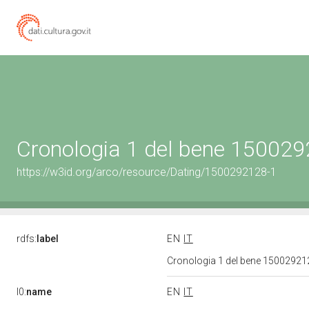
Cronologia 1 del bene 15002
https://w3id.org/arco/resource/Dating/1500292128-1
rdfs:
label
EN
IT
Cronologia 1 del bene 1500292
l0:
name
EN
IT