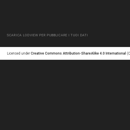
SCARICA LODVIEW PER PUBBLICARE I TUOI DATI
Licensed under
Creative Commons Attribution-ShareAlike 4.0 International
(C