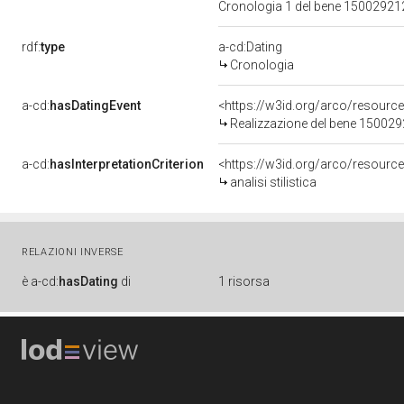
Cronologia 1 del bene 1500292
rdf:
type
a-cd:Dating
Cronologia
a-cd:
hasDatingEvent
<https://w3id.org/arco/resourc
Realizzazione del bene 15002
a-cd:
hasInterpretationCriterion
<https://w3id.org/arco/resource/I
analisi stilistica
RELAZIONI INVERSE
è
a-cd:
hasDating
di
1 risorsa