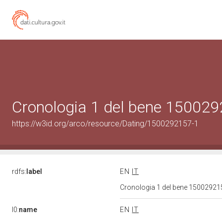
Cronologia 1 del bene 15002
https://w3id.org/arco/resource/Dating/1500292157-1
rdfs:
label
EN
IT
Cronologia 1 del bene 1500292
l0:
name
EN
IT