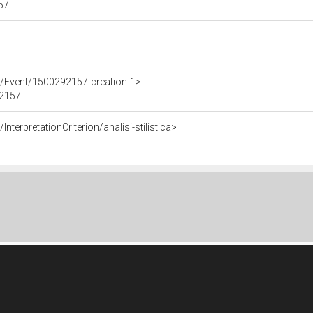
157
e/Event/1500292157-creation-1>
92157
nterpretationCriterion/analisi-stilistica>