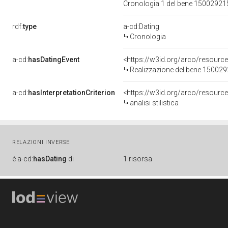
Cronologia 1 del bene 1500292
rdf:
type
a-cd:Dating
Cronologia
a-cd:
hasDatingEvent
<https://w3id.org/arco/resourc
Realizzazione del bene 15002
a-cd:
hasInterpretationCriterion
<https://w3id.org/arco/resource/I
analisi stilistica
RELAZIONI INVERSE
è
a-cd:
hasDating
di
1 risorsa