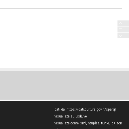
dati da:
https://dati.cultura.gov.it/sparql
visualizza su LodLive
visualizza come:
xml
,
ntriples
,
turtle
,
ld+json