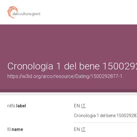
Cronologia 1 del bene 15002
https://w3id.org/arco/resource/Dating/1500292877-1
rdfs:
label
EN
IT
Cronologia 1 del bene 1500292
l0:
name
EN
IT