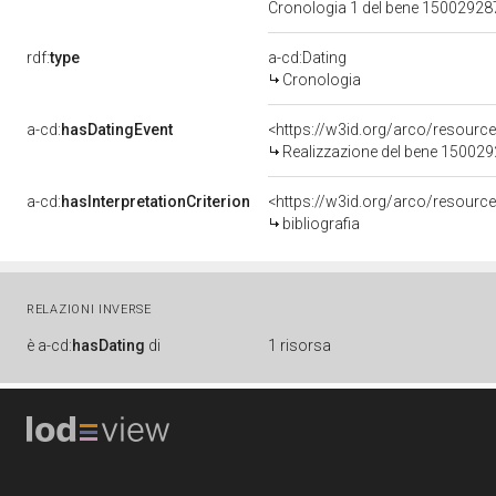
Cronologia 1 del bene 1500292
rdf:
type
a-cd:Dating
Cronologia
a-cd:
hasDatingEvent
<https://w3id.org/arco/resourc
Realizzazione del bene 15002
a-cd:
hasInterpretationCriterion
<https://w3id.org/arco/resource/
bibliografia
RELAZIONI INVERSE
è
a-cd:
hasDating
di
1 risorsa