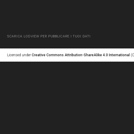
SCARICA LODVIEW PER PUBBLICARE I TUOI DATI
Licensed under
Creative Commons Attribution-ShareAlike 4.0 International
(C