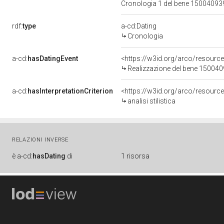
Cronologia 1 del bene 1500409
rdf:
type
a-cd:Dating
Cronologia
a-cd:
hasDatingEvent
<https://w3id.org/arco/resourc
Realizzazione del bene 15004
a-cd:
hasInterpretationCriterion
<https://w3id.org/arco/resource/I
analisi stilistica
RELAZIONI INVERSE
è
a-cd:
hasDating
di
1 risorsa