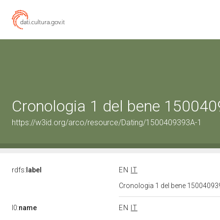
Cronologia 1 del bene 15004
https://w3id.org/arco/resource/Dating/1500409393A-1
rdfs:
label
EN
IT
Cronologia 1 del bene 1500409
l0:
name
EN
IT