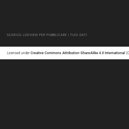
SCARICA LODVIEW PER PUBBLICARE I TUOI DATI
Licensed under
Creative Commons Attribution-ShareAlike 4.0 International
(C