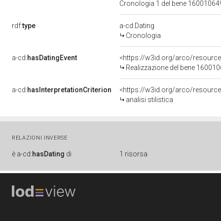
Cronologia 1 del bene 1600106
rdf:
type
a-cd:Dating
Cronologia
a-cd:
hasDatingEvent
<https://w3id.org/arco/resourc
Realizzazione del bene 16001
a-cd:
hasInterpretationCriterion
<https://w3id.org/arco/resource/I
analisi stilistica
RELAZIONI INVERSE
è
a-cd:
hasDating
di
1 risorsa