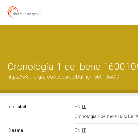
Cronologia 1 del bene 16001
https://w3id.org/arco/resource/Dating/1600106490-1
rdfs:
label
EN
IT
Cronologia 1 del bene 1600106
l0:
name
EN
IT