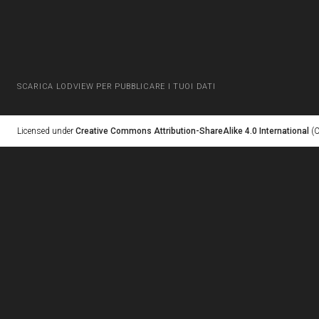
SCARICA LODVIEW PER PUBBLICARE I TUOI DATI
Licensed under
Creative Commons Attribution-ShareAlike 4.0 International
(C