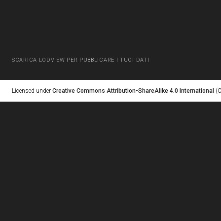
SCARICA LODVIEW PER PUBBLICARE I TUOI DATI
Licensed under
Creative Commons Attribution-ShareAlike 4.0 International
(C