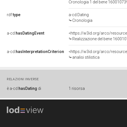
Cronologia 1 del bene 1600107
rdf:
type
a-cd:Dating
Cronologia
a-cd:
hasDatingEvent
<https://w3id.org/arco/resourc
Realizzazione del bene 16001
a-cd:
hasInterpretationCriterion
<https://w3id.org/arco/resource/I
analisi stilistica
RELAZIONI INVERSE
è
a-cd:
hasDating
di
1 risorsa