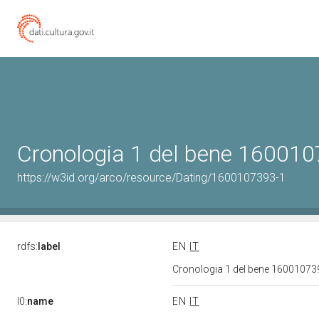
Cronologia 1 del bene 16001
https://w3id.org/arco/resource/Dating/1600107393-1
rdfs:
label
EN
IT
Cronologia 1 del bene 1600107
l0:
name
EN
IT