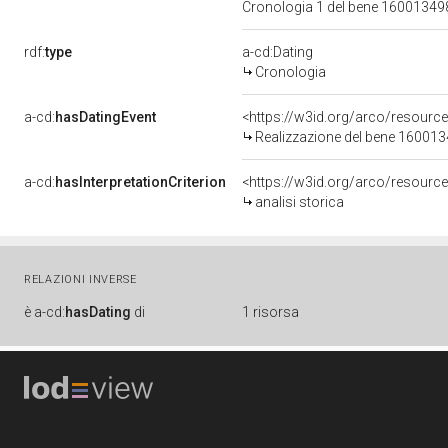
Cronologia 1 del bene 1600134
rdf:
type
a-cd:Dating
Cronologia
a-cd:
hasDatingEvent
<https://w3id.org/arco/resourc
Realizzazione del bene 16001
a-cd:
hasInterpretationCriterion
<https://w3id.org/arco/resource/
analisi storica
RELAZIONI INVERSE
è
a-cd:
hasDating
di
1 risorsa