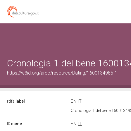
Cronologia 1 del bene 16001
https://w3id.org/arco/resource/Dating/1600134985-1
rdfs:
label
EN
IT
Cronologia 1 del bene 1600134
l0:
name
EN
IT