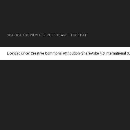
SCARICA LODVIEW PER PUBBLICARE I TUOI DATI
Licensed under
Creative Commons Attribution-ShareAlike 4.0 International
(C