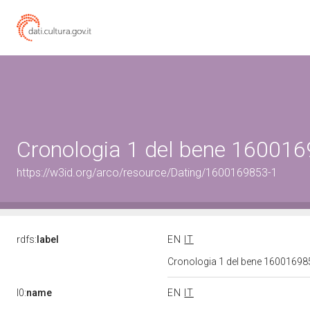
Cronologia 1 del bene 16001
https://w3id.org/arco/resource/Dating/1600169853-1
rdfs:
label
EN
IT
Cronologia 1 del bene 1600169
l0:
name
EN
IT