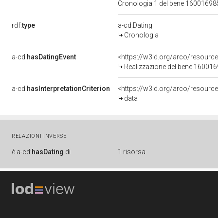
Cronologia 1 del bene 1600169
rdf:
type
a-cd:Dating
Cronologia
a-cd:
hasDatingEvent
<https://w3id.org/arco/resourc
Realizzazione del bene 16001
a-cd:
hasInterpretationCriterion
<https://w3id.org/arco/resource/
data
RELAZIONI INVERSE
è
a-cd:
hasDating
di
1 risorsa