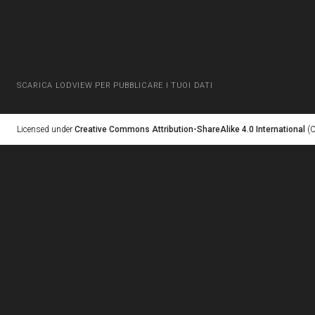
SCARICA LODVIEW PER PUBBLICARE I TUOI DATI
Licensed under
Creative Commons Attribution-ShareAlike 4.0 International
(C