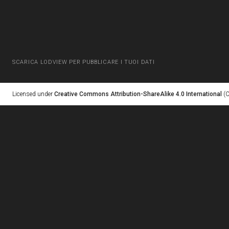
SCARICA LODVIEW PER PUBBLICARE I TUOI DATI
Licensed under
Creative Commons Attribution-ShareAlike 4.0 International
(C