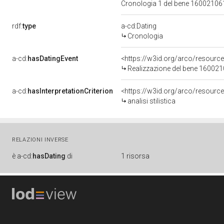
Cronologia 1 del bene 1600210
rdf:
type
a-cd:Dating
Cronologia
a-cd:
hasDatingEvent
<https://w3id.org/arco/resourc
Realizzazione del bene 16002
a-cd:
hasInterpretationCriterion
<https://w3id.org/arco/resource/I
analisi stilistica
RELAZIONI INVERSE
è
a-cd:
hasDating
di
1 risorsa