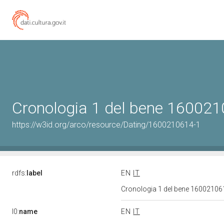
Cronologia 1 del bene 16002
https://w3id.org/arco/resource/Dating/1600210614-1
rdfs:
label
EN
IT
Cronologia 1 del bene 1600210
l0:
name
EN
IT