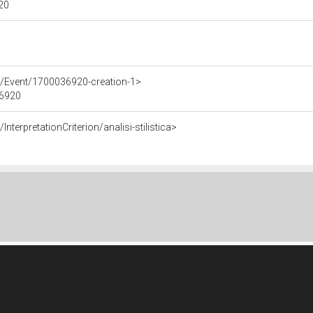
920
e/Event/1700036920-creation-1>
36920
nterpretationCriterion/analisi-stilistica>