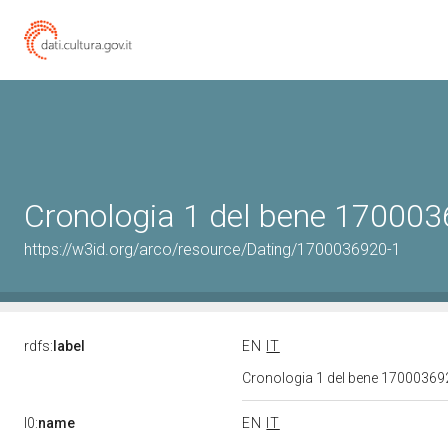
Cronologia 1 del bene 17000
https://w3id.org/arco/resource/Dating/1700036920-1
rdfs:
label
EN
IT
Cronologia 1 del bene 1700036
l0:
name
EN
IT