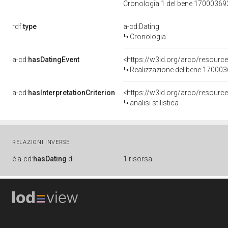
Cronologia 1 del bene 1700036
rdf:
type
a-cd:Dating
Cronologia
a-cd:
hasDatingEvent
<https://w3id.org/arco/resourc
Realizzazione del bene 17000
a-cd:
hasInterpretationCriterion
<https://w3id.org/arco/resource/I
analisi stilistica
RELAZIONI INVERSE
è
a-cd:
hasDating
di
1 risorsa