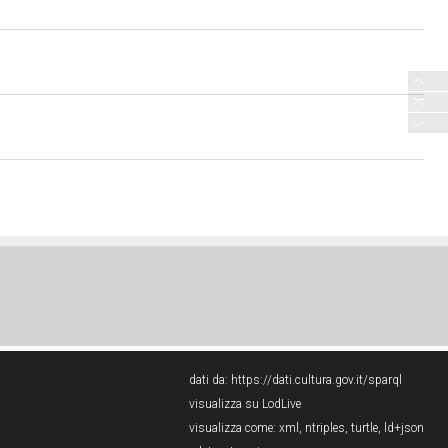
dati da:
https://dati.cultura.gov.it/sparql
visualizza su LodLive
visualizza come:
xml
,
ntriples
,
turtle
,
ld+json