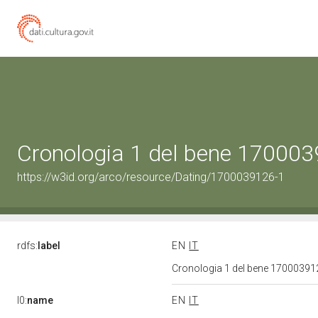
Cronologia 1 del bene 17000
https://w3id.org/arco/resource/Dating/1700039126-1
rdfs:
label
EN
IT
Cronologia 1 del bene 1700039
l0:
name
EN
IT