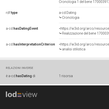
Cronologia 1 del bene 1700039
rdf:
type
a-cd:Dating
Cronologia
a-cd:
hasDatingEvent
<https://w3id.org/arco/resourc
Realizzazione del bene 17000
a-cd:
hasInterpretationCriterion
<https://w3id.org/arco/resource/I
analisi stilistica
RELAZIONI INVERSE
è
a-cd:
hasDating
di
1 risorsa