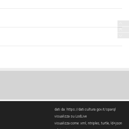
dati da:
https://dati.cultura.gov.it/sparql
visualizza su LodLive
visualizza come:
xml
,
ntriples
,
turtle
,
ld+json