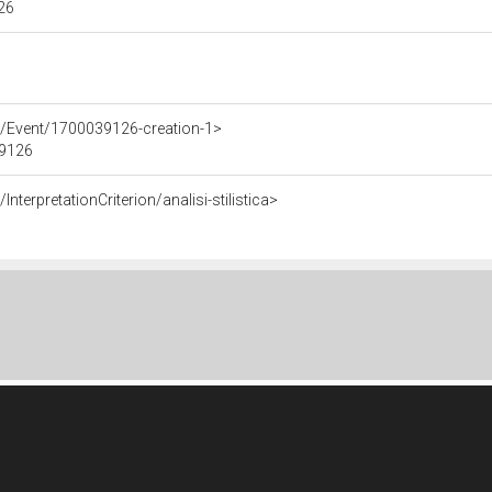
126
e/Event/1700039126-creation-1>
39126
nterpretationCriterion/analisi-stilistica>