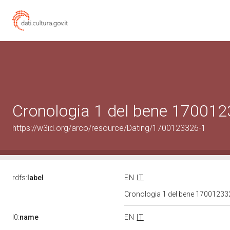
Cronologia 1 del bene 17001
https://w3id.org/arco/resource/Dating/1700123326-1
rdfs:
label
EN
IT
Cronologia 1 del bene 1700123
l0:
name
EN
IT