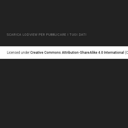
SCARICA LODVIEW PER PUBBLICARE I TUOI DATI
Licensed under
Creative Commons Attribution-ShareAlike 4.0 International
(C