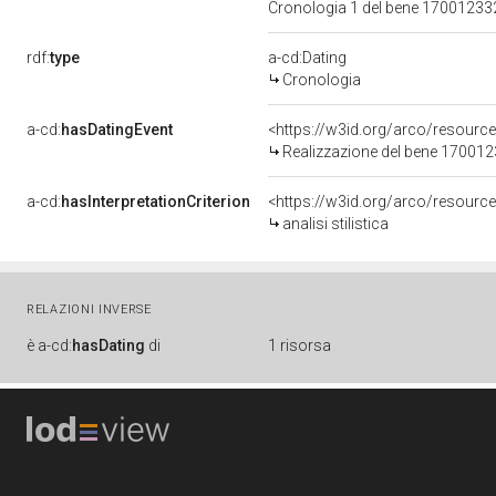
Cronologia 1 del bene 1700123
rdf:
type
a-cd:Dating
Cronologia
a-cd:
hasDatingEvent
<https://w3id.org/arco/resourc
Realizzazione del bene 17001
a-cd:
hasInterpretationCriterion
<https://w3id.org/arco/resource/I
analisi stilistica
RELAZIONI INVERSE
è
a-cd:
hasDating
di
1 risorsa