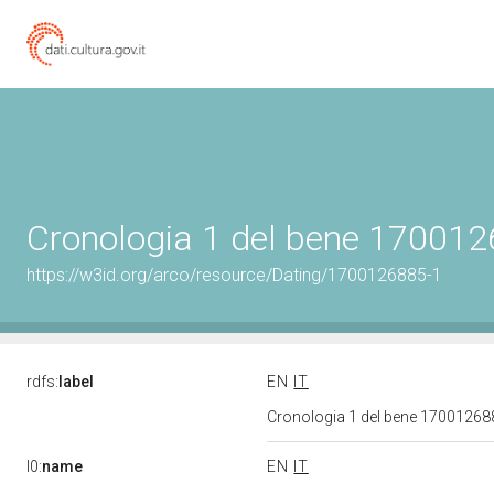
Cronologia 1 del bene 17001
https://w3id.org/arco/resource/Dating/1700126885-1
rdfs:
label
EN
IT
Cronologia 1 del bene 1700126
l0:
name
EN
IT