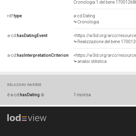
Cronologia 1 del bene 1700126
rdf:
type
a-cd:Dating
Cronologia
a-cd:
hasDatingEvent
<https://w3id.org/arco/resourc
Realizzazione del bene 17001
a-cd:
hasInterpretationCriterion
<https://w3id.org/arco/resource/I
analisi stilistica
RELAZIONI INVERSE
è
a-cd:
hasDating
di
1 risorsa