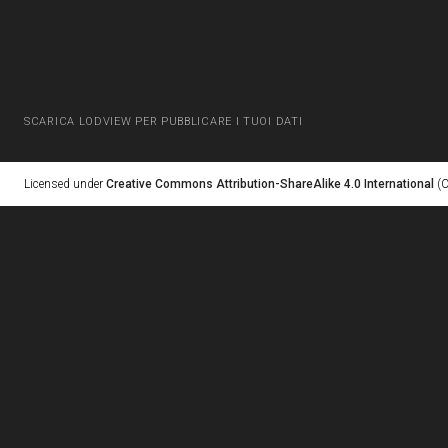
SCARICA LODVIEW PER PUBBLICARE I TUOI DATI
Licensed under
Creative Commons Attribution-ShareAlike 4.0 International
(C