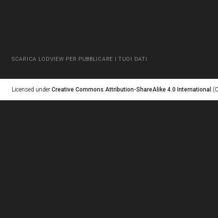
SCARICA LODVIEW PER PUBBLICARE I TUOI DATI
Licensed under
Creative Commons Attribution-ShareAlike 4.0 International
(C