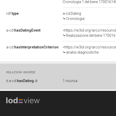
Cronologia 1 del bene 1700161
rdf:
type
a-cd:Dating
Cronologia
a-cd:
hasDatingEvent
<https://w3id.org/arco/resourc
Realizzazione del bene 17001
a-cd:
hasInterpretationCriterion
<https://w3id.org/arco/resource/
analisi diagnostiche
RELAZIONI INVERSE
è
a-cd:
hasDating
di
1 risorsa