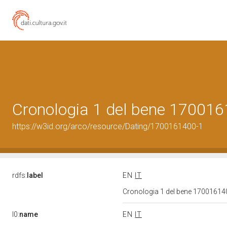
Cronologia 1 del bene 17001
https://w3id.org/arco/resource/Dating/1700161400-1
rdfs:
label
EN
IT
Cronologia 1 del bene 1700161
l0:
name
EN
IT