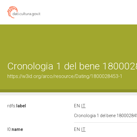
Cronologia 1 del bene 18000
https://w3id.org/arco/resource/Dating/1800028453-1
rdfs:
label
EN
IT
Cronologia 1 del bene 1800028
l0:
name
EN
IT