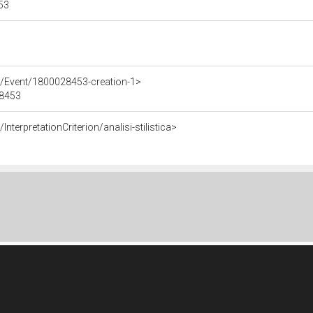
453
e/Event/1800028453-creation-1>
28453
nterpretationCriterion/analisi-stilistica>