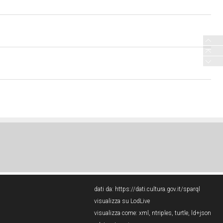
dati da:
https://dati.cultura.gov.it/sparql
visualizza su LodLive
visualizza come:
xml
,
ntriples
,
turtle
,
ld+json