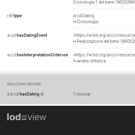
Cronologia 1 del bene 1800028
rdf:
type
a-cd:Dating
Cronologia
a-cd:
hasDatingEvent
<https://w3id.org/arco/resourc
Realizzazione del bene 18000
a-cd:
hasInterpretationCriterion
<https://w3id.org/arco/resource/I
analisi stilistica
RELAZIONI INVERSE
è
a-cd:
hasDating
di
1 risorsa