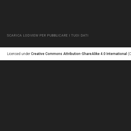
SCARICA LODVIEW PER PUBBLICARE I TUOI DATI
Licensed under
Creative Commons Attribution-ShareAlike 4.0 International
(C