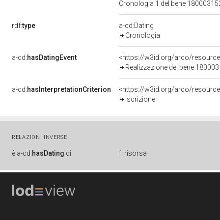
Cronologia 1 del bene 1800031
rdf:
type
a-cd:Dating
Cronologia
a-cd:
hasDatingEvent
<https://w3id.org/arco/resourc
Realizzazione del bene 18000
a-cd:
hasInterpretationCriterion
<https://w3id.org/arco/resource/
Iscrizione
RELAZIONI INVERSE
è
a-cd:
hasDating
di
1 risorsa