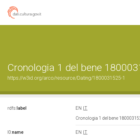
Cronologia 1 del bene 18000
https://w3id.org/arco/resource/Dating/1800031525-1
rdfs:
label
EN
IT
Cronologia 1 del bene 1800031
l0:
name
EN
IT